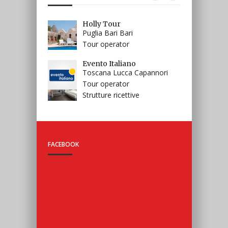
Il Carpino – Casa Vacanze
Ignas Tour
Holly Tour
Puglia Taranto Martina
Trentino Alto Adige Bolzano
Puglia Bari Bari
Franca
Egna
Tour operator
Strutture ricettive
Tour operator
Evento Italiano
Toscana Lucca Capannori
Sicilvision
Hotel Pioppeto
Sicilia Palermo Palermo
Lombardia Varese Saronno
Tour operator
Tour operator
Strutture ricettive
FACEBOOK