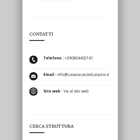
CONTATTI
Telefono :
+390804402161
Email :
info@casavacanzeilcarpino.it
Sito web :
Vai al sito web
CERCA STRUTTURA