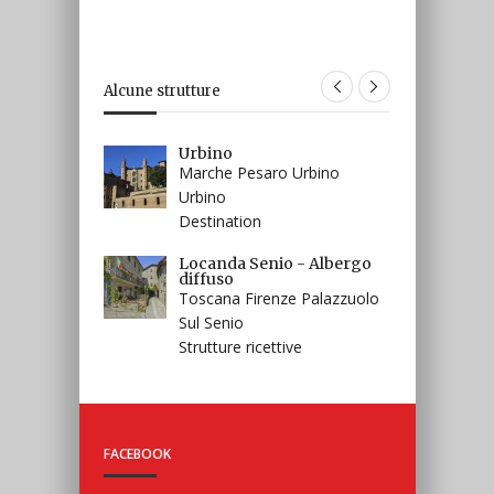
Alcune strutture
Peggy Guggenheim
Urbino
Veneto Venezia Venezia
Marche Pesaro Urbino
Musei e Luoghi D'arte
Urbino
Destination
Il Divisionismo -
Pinacoteca
Locanda Senio - Albergo
Piemonte Alessandria
diffuso
Tortona
Toscana Firenze Palazzuolo
Musei e Luoghi D'arte
Sul Senio
Strutture ricettive
FACEBOOK