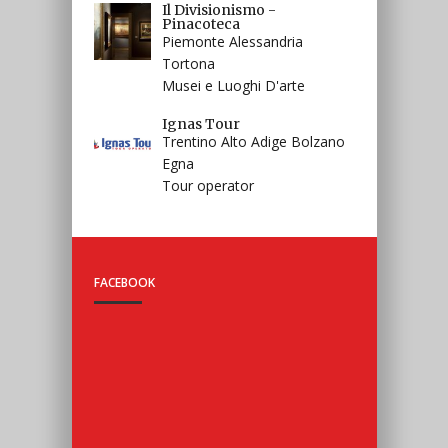
Vassallucci Viaggi
Il Divisionismo -
Pinacoteca
Puglia Bari Andria
Piemonte Alessandria
Tour operator
Tortona
Musei e Luoghi D'arte
Il Divisionismo -
Pinacoteca
Piemonte Alessandria
Ignas Tour
Tortona
Trentino Alto Adige Bolzano
Musei e Luoghi D'arte
Egna
Tour operator
FACEBOOK